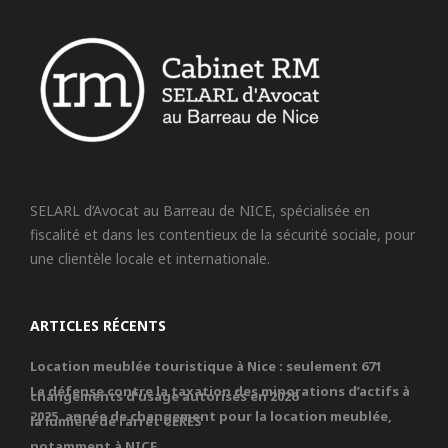
SELARL d’Avocat au Barreau de NICE, spécialisée en
fiscalité et dans les contentieux de la sécurité sociale, pour
une clientèle locale et internationale.
ARTICLES RÉCENTS
Location meublée touristique à Nice : seulement 671
La défense contre la taxation des minorations d’actifs à
changements d’usage autorisés en 2026
2025, année de changement pour la location meublée,
la lumière de l’arrêt CERES
notamment à NICE.