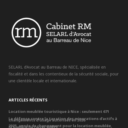
SELARL d’Avocat au Barreau de NICE, spécialisée en
fiscalité et dans les contentieux de la sécurité sociale, pour
une clientèle locale et internationale.
ARTICLES RÉCENTS
Location meublée touristique à Nice : seulement 671
La défense contre la taxation des minorations d’actifs à
changements d’usage autorisés en 2026
2025, année de changement pour la location meublée,
la lumière de l’arrêt CERES