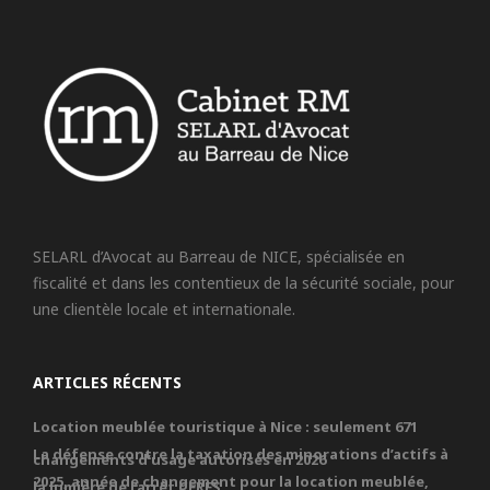
SELARL d’Avocat au Barreau de NICE, spécialisée en
fiscalité et dans les contentieux de la sécurité sociale, pour
une clientèle locale et internationale.
ARTICLES RÉCENTS
Location meublée touristique à Nice : seulement 671
La défense contre la taxation des minorations d’actifs à
changements d’usage autorisés en 2026
2025, année de changement pour la location meublée,
la lumière de l’arrêt CERES